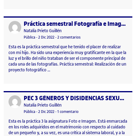
Práctica semestral Fotografía e Imagen
Publicado por
Publicado por
Natalia Prieto Guillén
Visibilidad:
Fecha de publicación
17 diciembre, 2022 9:38 am
en Práctica semestral Fotografía 
Pública
-
2 Dic 2022
-
2 comentarios
Esta es la práctica semestral que he tenido el placer de realizar
con mi hijo. Ha sido una experiencia muy gratificante en la que la
luz y el brillo del niño trataban de ser el componente principal de
cada una de las fotografías. Práctica semestral: Realización de un
proyecto fotográfico …
PEC 3 GÉNEROS Y DISIDENCIAS SEXUALES
Publicado por
Publicado por
Natalia Prieto Guillén
Visibilidad:
Fecha de publicación
17 diciembre, 2022 9:38 am
en PEC 3 GÉNEROS Y DISIDENCIAS 
Pública
-
2 Dic 2022
-
1 comentario
Esta es la práctica 3 la asignatura Foto e Imagen. Está enmarcada
en los roles adquiridos en el matrimonio con respecto al cuidado
de un pequeño y, a su vez, es una crítica al sistema laboral, y a la