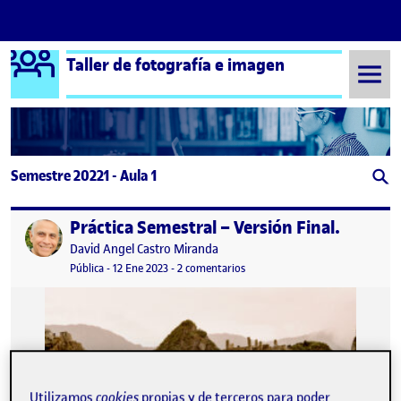
Logo Ágora
Taller de fotografía e imagen
Saltar al contenido
Semestre 20221 - Aula 1
Práctica Semestral – Versión Final.
Publicado por
Publicado por
David Angel Castro Miranda
Visibilidad:
Fecha de publicación
18 enero, 2023 9:57 pm
en Práctica Semestral – Versión F
Pública
-
12 Ene 2023
-
2 comentarios
Utilizamos
cookies
propias y de terceros para poder