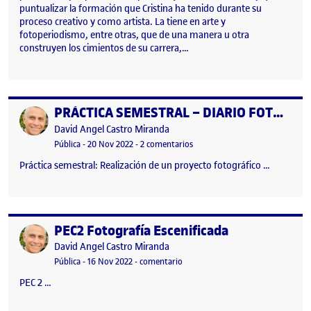
puntualizar la formación que Cristina ha tenido durante su
proceso creativo y como artista. La tiene en arte y
fotoperiodismo, entre otras, que de una manera u otra
construyen los cimientos de su carrera,…
PRÁCTICA SEMESTRAL – DIARIO FOTOGRÁFICO DE LOS COLORES DE LOS ANDES — 3ra. entrega
Publicado por
Publicado por
David Angel Castro Miranda
Visibilidad:
Fecha de publicación
28 noviembre, 2022 11:13 pm
en PRÁCTICA SEMESTRAL – DIA
Pública
-
20 Nov 2022
-
2 comentarios
Práctica semestral: Realización de un proyecto fotográfico …
PEC2 Fotografía Escenificada
Publicado por
Publicado por
David Angel Castro Miranda
Visibilidad:
Fecha de publicación
19 noviembre, 2022 7:14 pm
en PEC2 Fotografía Escenificada
Pública
-
16 Nov 2022
-
comentario
PEC 2 …