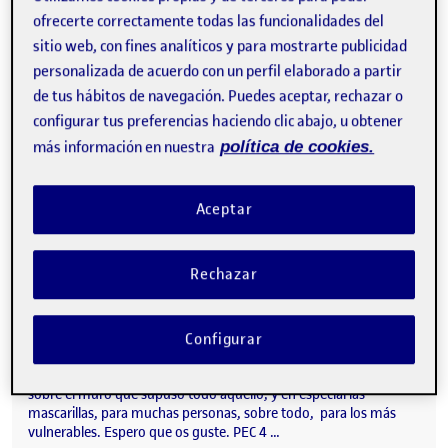
ofrecerte correctamente todas las funcionalidades del
sitio web, con fines analíticos y para mostrarte publicidad
personalizada de acuerdo con un perfil elaborado a partir
de tus hábitos de navegación. Puedes aceptar, rechazar o
configurar tus preferencias haciendo clic abajo, u obtener
2002-08 Llama en la ciudadela de Machu Picchu. Cusco. La
más información en nuestra
política de cookies.
llama es un animal representativo…
Aceptar
PEC 4 Taller de Fotografía e Imagen
Publicado por
Publicado por
Natalia Prieto Guillén
Rechazar
Visibilidad:
Fecha de publicación
17 diciembre, 2022 9:38 am
en PEC 4 Taller de Fotografía e I
Pública
-
13 Dic 2022
-
3 comentarios
A continuación expongo el trabajo de archivo que he realizado
para esta PEC 4. Lo he titulado Muros. Con él, he tratado de
Configurar
reproducir imágenes que tengo grabadas en mi memoria de la
época pandémica. Este trabajo pretende hacernos reflexionar
sobre el muro que supuso todo aquello, y en especial las
mascarillas, para muchas personas, sobre todo, para los más
vulnerables. Espero que os guste. PEC 4 …