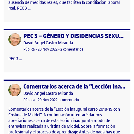
ausencia de medidas reales, que faciliten la conciliación laboral
real. PEC 3 …
PEC 3 – GÉNERO Y DISIDENCIAS SEXUALES
Publicado por
Publicado por
David Angel Castro Miranda
Visibilidad:
Fecha de publicación
2 diciembre, 2022 10:39 am
en PEC 3 – GÉNERO Y DISIDENC
Pública
-
20 Nov 2022
-
2 comentarios
PEC 3 …
Comentarios acerca de la “Lección inaugural curso 2018-19 con Cristina de Middel”.
Publicado por
Publicado por
David Angel Castro Miranda
Visibilidad:
Fecha de publicación
20 noviembre, 2022 10:50 pm
en Comentarios acerca de la “Lecci
Pública
-
20 Nov 2022
-
comentario
Comentarios acerca de la “Lección inaugural curso 2018-19 con
Cristina de Middel”. A continuación intentaré dar mis
apreciaciones acerca de esta lección inaugural a modo de
entrevista realizada a Cristina de Middel. Sobre la formación
profesional y el proceso de aprendizaje Antes de nada hay que